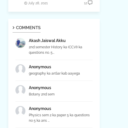
July 28, 2021
12
COMMENTS
Akash Jaiswal Akku
2nd semester History ka (CC.VI) ka
questions no. 5...
Anonymous
geography ka anSar kab aayega
Anonymous
Botany 2nd sem
Anonymous
Physics sem 2 ka paper 5 ka questions
no 5 ka ans ...