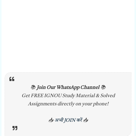
📚
Join Our WhatsApp Channel
📚
Get FREE IGNOU Study Material & Solved
Assignments directly on your phone!
📥
अभी JOIN करें
📥