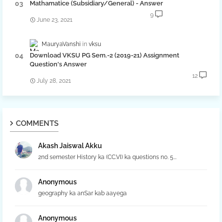
Mathamatice (Subsidiary/General) - Answer
9
June 23, 2021
MauryaVanshi
vksu
Download VKSU PG Sem.-2 (2019-21) Assignment
Question's Answer
12
July 28, 2021
COMMENTS
Akash Jaiswal Akku
2nd semester History ka (CC.VI) ka questions no. 5...
Anonymous
geography ka anSar kab aayega
Anonymous