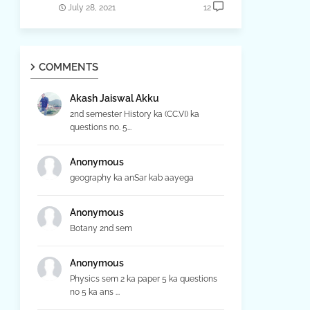
July 28, 2021
12
COMMENTS
Akash Jaiswal Akku
2nd semester History ka (CC.VI) ka
questions no. 5...
Anonymous
geography ka anSar kab aayega
Anonymous
Botany 2nd sem
Anonymous
Physics sem 2 ka paper 5 ka questions
no 5 ka ans ...