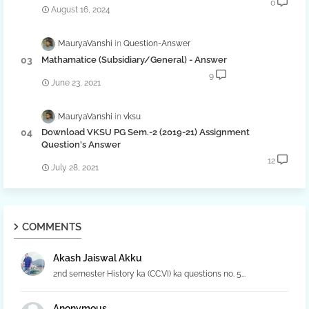
0
August 16, 2024
MauryaVanshi
Question-Answer
Mathamatice (Subsidiary/General) - Answer
9
June 23, 2021
MauryaVanshi
vksu
Download VKSU PG Sem.-2 (2019-21) Assignment
Question's Answer
12
July 28, 2021
COMMENTS
Akash Jaiswal Akku
2nd semester History ka (CC.VI) ka questions no. 5...
Anonymous