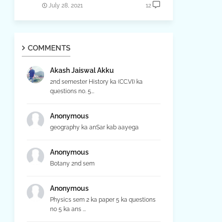
July 28, 2021
12
COMMENTS
Akash Jaiswal Akku
2nd semester History ka (CC.VI) ka
questions no. 5...
Anonymous
geography ka anSar kab aayega
Anonymous
Botany 2nd sem
Anonymous
Physics sem 2 ka paper 5 ka questions
no 5 ka ans ...